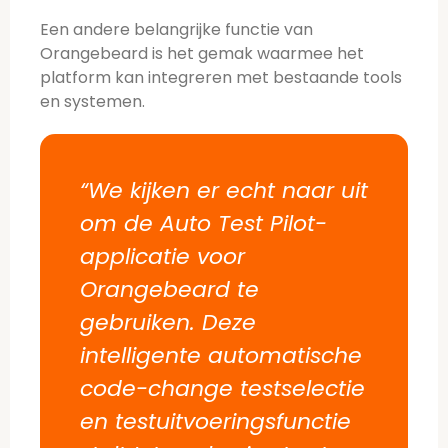
Een andere belangrijke functie van
Orangebeard is het gemak waarmee het
platform kan integreren met bestaande tools
en systemen.
“We kijken er echt naar uit
om de Auto Test Pilot-
applicatie voor
Orangebeard te
gebruiken. Deze
intelligente automatische
code-change testselectie
en testuitvoeringsfunctie