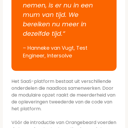
nemen, is er nu in een
mum van tijd. We
bereiken nu meer in
dezelfde tijd.”
– Hanneke van Vugt, Test
Engineer, Intersolve
Het SaaS-platform bestaat uit verschillende
onderdelen die naadloos samenwerken. Door
de modulaire opzet raakt de meerderheid van
de opleveringen tweederde van de code van
het platform.
Vóór de introductie van Orangebeard voerden