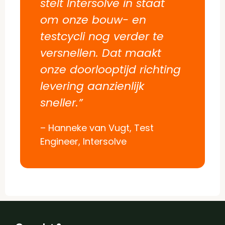
stelt Intersolve in staat
om onze bouw- en
testcycli nog verder te
versnellen. Dat maakt
onze doorlooptijd richting
levering aanzienlijk
sneller.”
– Hanneke van Vugt, Test
Engineer, Intersolve